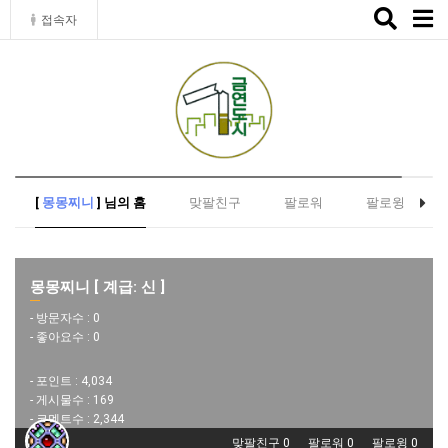
Toggle
접속자
naviga
[
몽몽찌니
] 님의 홈
맞팔친구
팔로워
팔로윙
몽몽찌니 [ 계급: 신 ]
- 방문자수 :
0
- 좋아요수 :
0
- 포인트 :
4,034
- 게시물수 :
169
- 코멘트수 :
2,344
맞팔친구 0
팔로워 0
팔로윙 0