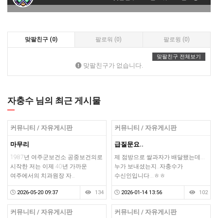
맞팔친구 (0)
팔로워 (0)
팔로윙 (0)
맞팔친구 전체보기
맞팔친구가 없습니다.
자충수 님의 최근 게시물
커뮤니티 / 자유게시판
커뮤니티 / 자유게시판
마무리
급질문요..
1987년 여주군보건소 공중보건의로
제 점방으로 쌀과자가 배달됐는데...
시작한 저는 이제 40년 가까운
누가 보내셨는지..자충수가
여주에서의 치과원장 자…
수신인입니다...ㅎㅎ
2026-05-20 09:37
134
2026-01-14 13:56
102
커뮤니티 / 자유게시판
커뮤니티 / 자유게시판