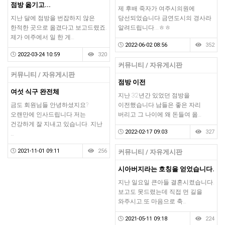
점방 옮기고...
제 후배 죽자가 여주시의원에
지난 달에 점방을 번잡하지 않은
당선되었습니다.금연도시의 경사라
한적한 곳으로 옮겼다고 보고드렸죠.
알려드립니다...ㅎㅎ
제가 여주에서 일 한 게…
2022-06-02 08:56
352
2022-03-24 10:59
320
커뮤니티 / 자유게시판
커뮤니티 / 자유게시판
점방 이전
여섯 식구 완전체
지난 32년간 있었던 점방을
금도 회원님들 안녕하셨지요?
이전했습니다.남들은 좋은 자리
오랜만에 인사드립니다.저는
버리고 그 나이에 왜 돈들여 옮…
건강하게 잘 지내고 있습니다. 지난
2022-02-17 09:03
327
…
2021-11-01 09:11
256
커뮤니티 / 자유게시판
시아버지라는 호칭을 얻었습니다.
지난 일요일 큰아들 결혼시켰습니다.
보고도 못드렸는데 직접 먼 길을
와주시고,또 마음으로 축…
2021-05-11 09:18
224