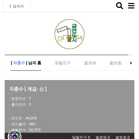
Toggle
접속자
naviga
[
자충수
] 님의 홈
맞팔친구
팔로워
팔로윙
자충수 [ 계급: 신 ]
- 방문자수 :
7
- 좋아요수 :
0
- 포인트 :
44,068
- 게시물수 :
485
- 코멘트수 :
36,970
맞팔친구 0
팔로워 0
팔로윙 0