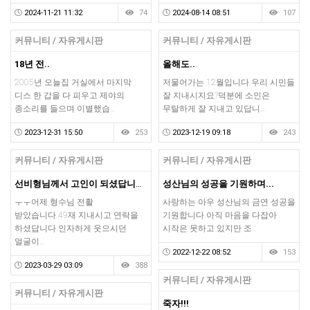
2024-11-21 11:32
74
2024-08-14 08:51
107
커뮤니티 / 자유게시판
커뮤니티 / 자유게시판
18년 전..
올해도..
2005년 오늘집 거실에서 마지막
저물어가는 12월입니다.우리 시민들
디스 한 갑을 다 피우고 제야의
잘 지내시지요?덕분에 소인은
종소리를 들으며 이별했습…
무탈하게 잘 지내고 있답니…
2023-12-31 15:50
253
2023-12-19 09:18
243
커뮤니티 / 자유게시판
커뮤니티 / 자유게시판
선비형님께서 고인이 되셨답니다 ᆢㅜㅜ
성산님의 성공을 기원하며...
ㅜㅜ어제 형수님 전활
사랑하는 아우 성산님의 금연 성공을
받았습니다.49재 지내시고 연락을
기원합니다.아직 마음을 다잡아
하셨답니다.인자하게 웃으시던
시작은 못하고 있지만 조…
얼굴이…
2022-12-22 08:52
153
2023-03-29 03:09
388
커뮤니티 / 자유게시판
커뮤니티 / 자유게시판
죽자!!!