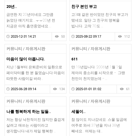
20년..
친구 본인 부고
금연한 지 20년이네요.그만큼
고3때 같은 반이었던 친구의 부고가
늙었단 얘기지요...ㅜㅜ20년 전
떴네요..일단 그 친구의 명복을
지금은 아직 흡연중였네요.…
빕니다. 고작 70도 …
2025-12-31 14:21
50
2025-08-22 09:17
112
커뮤니티 / 자유게시판
커뮤니티 / 자유게시판
마음이 많이 아픕니다.
611
지난 5월부터 은퇴준비의 일환으로
만 19년입니다. 2006년 1월 1일
페이닥터를 한 분 들였습니다.마음이
제야의 종소리를 시작으로ᆢ 그땐
따뜻한 사람이길 바라…
천민이 천지였는데ᆢ…
2025-06-28 09:14
134
2025-01-01 01:02
61
커뮤니티 / 자유게시판
커뮤니티 / 자유게시판
나를 행복하게 하는 일들..
세월이..
저는 항상 낙천적이진 않지만 즐겁게
참 많이도 지나갔네요..스물 일곱에
살려고 애쓰는 사람이라고
여주로 와서 37년을 지나 38년
생각합니다.내가 제일 행복한 …
째네요.. 어제는 대…