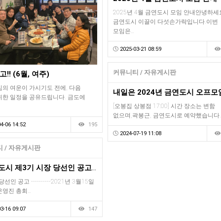
2025년 4월 금연도시 모임 안내안녕하세
금연도시 이끌이 다섯손가락입니다.이번
모임은…
2025-03-21 08:59
커뮤니티 / 자유게시판
!! (6월, 여주)
임의 여운이 가시기도 전에, 다음
위한 일정을 공유드립니다. 금도에
[오봉집 상봉점 17:00] 시간 장소는 변함
없으며,곽봉근, 금연도시로 예약했습니다.
4-06 14:52
195
2024-07-19 11:08
 / 자유게시판
※금연도시 제3기 시장 당선인 공고※
--- 당선인 공고 ----------2021년 3월15일
운영진 총회…
3-16 09:07
147