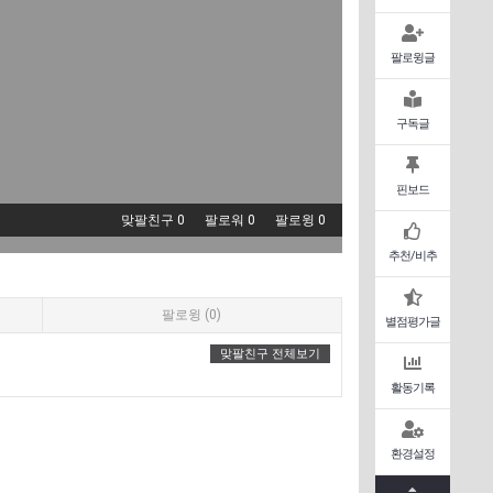
팔로윙글
구독글
핀보드
맞팔친구 0
팔로워 0
팔로윙 0
추천/비추
팔로윙 (0)
별점평가글
맞팔친구 전체보기
활동기록
환경설정