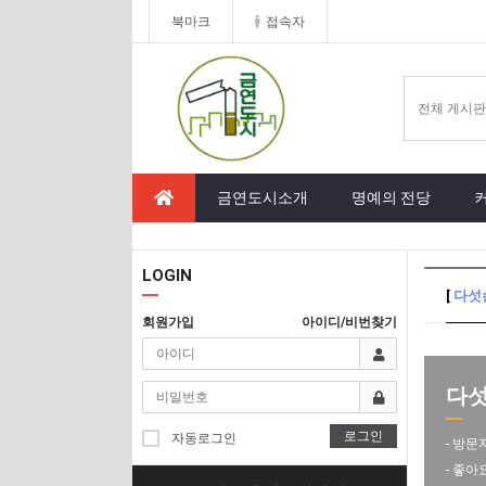
북마크
접속자
금연도시소개
명예의 전당
LOGIN
[
다섯
회원가입
아이디/비번찾기
다섯
로그인
자동로그인
- 방문
- 좋아