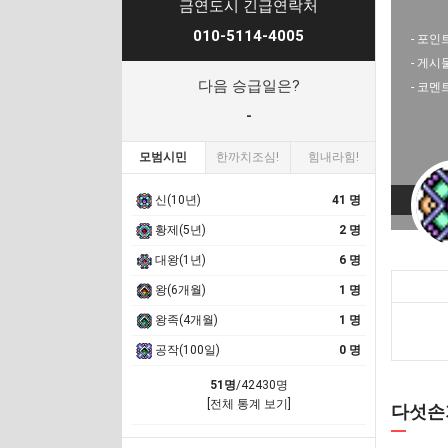
금연도시 긴급연락처
010-5114-4005
- 포인트
- 게시
다음 승급일은?
- 코멘
-
모범시민
한까치조심!
힘내라힘!
신(10년)
41 명
황제(5년)
2 명
대왕(1년)
6 명
왕(6개월)
1 명
왕족(4개월)
1 명
공작(100일)
0 명
51명
/42430명
[전체 통계 보기]
다섯손