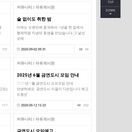
TOP
커뮤니티 / 자유게시판
DOWN
술 없이도 취한 밤
에
어제는 오랜만에 중국에서 4년을 한 집에서
그
형제처럼 지냈던 동생을 만났습니다.그 낯선
곳에…
101
2025-09-02 09:31
94
커뮤니티 / 자유게시판
2025년 6월 금연도시 모임 안내
2025년 6월 금연도시 오프모임 안내
고있습니다.
안녕하세요! 금연도시 이끌이 다손입니다.예고
드렸던…
117
2025-05-12 15:23
232
커뮤니티 / 자유게시판
금연도시 모임예고