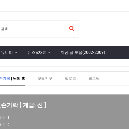
커뮤니티
뉴스&자료
지난 글 모음(2002-2009)
손가락
] 님의 홈
맞팔친구
팔로워
팔로윙
손가락 [ 계급: 신 ]
자수 :
1
요수 :
0