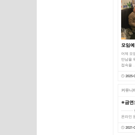
모임예고
어제 모
만남을 
접속을 …
2025-0
커뮤니티
-------
온라인 
2021-0