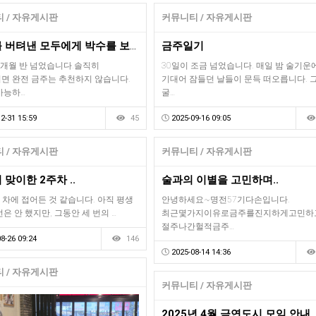
 / 자유게시판
커뮤니티 / 자유게시판
한 해를 버텨낸 모두에게 박수를 보냅니다~
금주일기
4개월 반 넘었습니다.솔직히
30일이 조금 넘었습니다. 매일 밤 술기운
면 완전 금주는 추천하지 않습니다.
기대어 잠들던 날들이 문득 떠오릅니다. 
가능하…
굴…
2-31 15:59
45
2025-09-16 09:05
 / 자유게시판
커뮤니티 / 자유게시판
 맞이한 2주차 ..
술과의 이별을 고민하며..
 차에 접어든 것 같습니다. 아직 평생
안녕하세요~명전57기다손입니다.
은 안 했지만, 그동안 세 번의 …
최근몇가지이유로금주를진지하게고민하
절주나간헐적금주…
8-26 09:24
146
2025-08-14 14:36
 / 자유게시판
커뮤니티 / 자유게시판
2025년 4월 금연도시 모임 안내