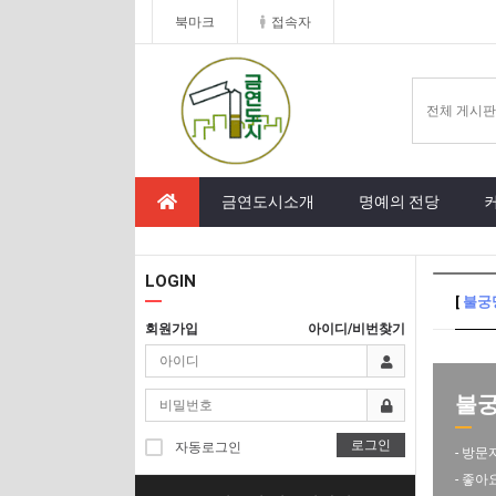
북마크
접속자
금연도시소개
명예의 전당
LOGIN
[
불궁
회원가입
아이디/비번찾기
불궁뎅
로그인
자동로그인
- 방문
- 좋아