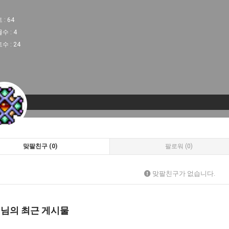
 :
64
물수 :
4
트수 :
24
맞팔친구 (0)
팔로워 (0)
맞팔친구가 없습니다.
 님의 최근 게시물