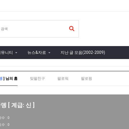
커뮤니티
뉴스&자료
지난 글 모음(2002-2009)
뎅
] 님의 홈
맞팔친구
팔로워
팔로윙
 [ 계급: 신 ]
자수 :
0
요수 :
0