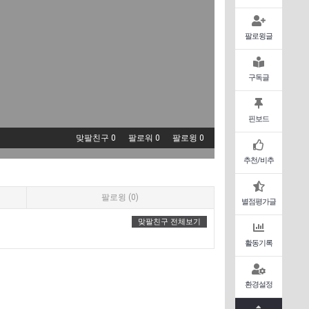
팔로윙글
구독글
핀보드
맞팔친구 0
팔로워 0
팔로윙 0
추천/비추
팔로윙 (0)
별점평가글
맞팔친구 전체보기
활동기록
환경설정