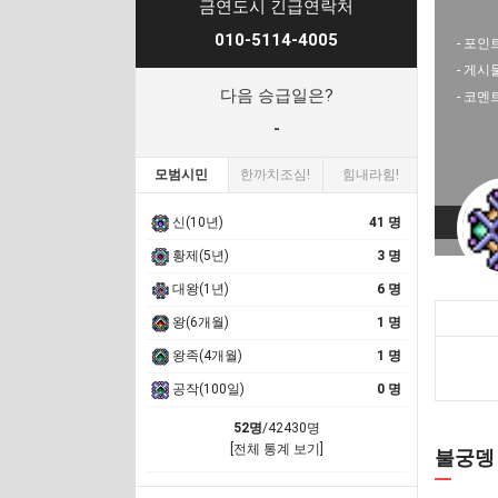
금연도시 긴급연락처
010-5114-4005
- 포인트
- 게시
다음 승급일은?
- 코멘
-
모범시민
한까치조심!
힘내라힘!
신(10년)
41 명
황제(5년)
3 명
대왕(1년)
6 명
왕(6개월)
1 명
왕족(4개월)
1 명
공작(100일)
0 명
52명
/42430명
[전체 통계 보기]
불궁뎅