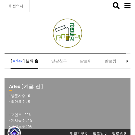
Toggle
접속자
naviga
[
Arlex
] 님의 홈
맞팔친구
팔로워
팔로윙
Arlex [ 계급: 신 ]
- 방문자수 :
0
- 좋아요수 :
0
- 포인트 :
206
- 게시물수 :
15
- 코멘트수 :
56
맞팔친구 0
팔로워 0
팔로윙 0