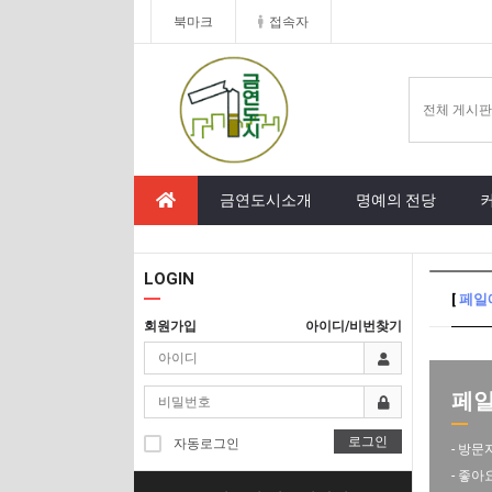
북마크
접속자
금연도시소개
명예의 전당
LOGIN
[
페일
회원가입
아이디/비번찾기
페일
로그인
자동로그인
- 방문
- 좋아