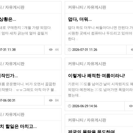
 / 자유게시판
커뮤니티 / 자유게시판
상황은...
덥다, 더워...
새로 구매한지 2개월 가량 되었다.
덥다.하도 더우니 싸돌아다니면 안된다.
 엄마 새차 긁는데 얼마 걸릴거
시원한 곳에서 컴퓨터나 두드리고 있어야
한다.…
7-31 11:38
44
2026-07-31 11:26
 / 자유게시판
커뮤니티 / 자유게시판
작인가...
이렇게나 쾌적한 여름이라니!
여름 운운했더니, 비가 오면서 꿉꿉한
기온이 30도를 넘어간 날이 시작된지도 
작됐다... ㅠㅠ그래도 아직 마구 불…
되었다.예전에는 30도 넘어가면 폭염이라
했는데…
7-06 00:31
84
2026-06-29 14:56
 / 자유게시판
커뮤니티 / 자유게시판
 할일은 마치고...
제국의 몰락을 목도하며.