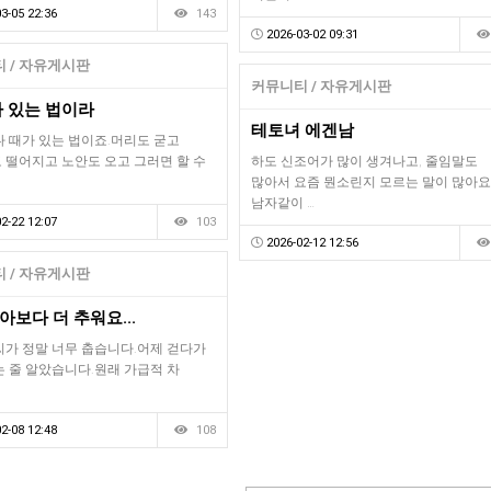
3-05 22:36
143
2026-03-02 09:31
 / 자유게시판
커뮤니티 / 자유게시판
가 있는 법이라
테토녀 에겐남
다 때가 있는 법이죠.머리도 굳고
 떨어지고 노안도 오고 그러면 할 수
하도 신조어가 많이 생겨나고, 줄임말도
많아서 요즘 뭔소린지 모르는 말이 많아요
남자같이 …
2-22 12:07
103
2026-02-12 12:56
 / 자유게시판
보다 더 추워요...
씨가 정말 너무 춥습니다.어제 걷다가
는 줄 알았습니다.원래 가급적 차
2-08 12:48
108