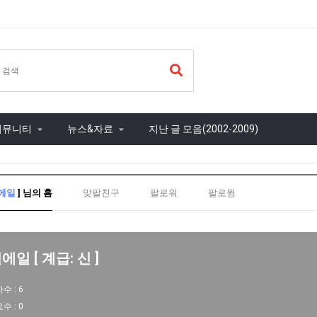
커뮤니티
뉴스&자료
지난 글 모음(2002-2009)
에일
] 님의 홈
맞팔친구
팔로워
팔로윙
에일 [ 계급: 신 ]
자수 :
6
요수 :
0