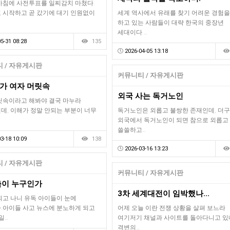
아침에 사전투표를 일찌감치 마쳤다.
 시작하고 곧 갔기에 대기 인원없이
세계 역사에서 유래를 찾기 어려운 경험
하고 있는 사람들이 대략 한국의 중장년
세대이다.…
5-31 08:28
135
2026-04-05 13:18
 / 자유게시판
커뮤니티 / 자유게시판
가 여자 머릿속
외국 사는 독거노인
릿속이라고 해봐야 결국 마누라
데, 이해가 정말 안되는 부분이 너무
독거노인은 외롭고 불쌍한 존재인데, 더
외국에서 독거노인이 되면 참으로 외롭고
쓸쓸하고…
3-18 10:09
138
2026-03-16 13:23
 / 자유게시판
커뮤니티 / 자유게시판
축이 누구인가
3차 세계대전이 임박했나...
되고 나니 유독 아이들이 눈에
.아이들 사고 뉴스에 분노하게 되고
어제 오늘 이란 전쟁 상황을 살펴 보느라
일…
여기저기 채널과 사이트를 돌아다니고 있
격변의…