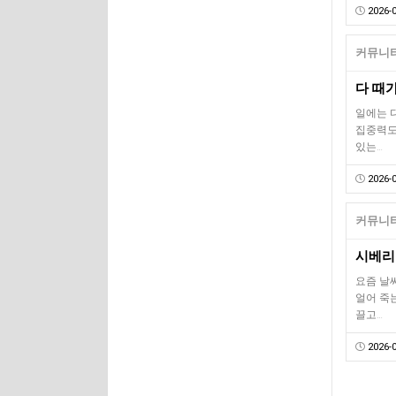
2026-0
커뮤니티
다 때
일에는 
집중력도
있는…
2026-0
커뮤니티
시베리아
요즘 날
얼어 죽
끌고…
2026-0