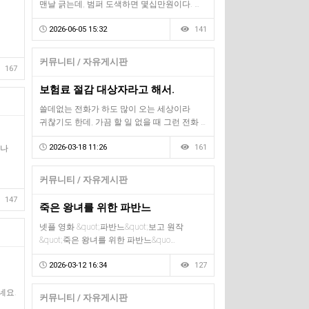
맨날 긁는데, 범퍼 도색하면 몇십만원이다. …
을
2026-06-05 15:32
141
커뮤니티 / 자유게시판
167
보험료 절감 대상자라고 해서.
쓸데없는 전화가 하도 많이 오는 세상이라
귀찮기도 한데, 가끔 할 일 없을 때 그런 전화 …
2026-03-18 11:26
161
구나
커뮤니티 / 자유게시판
147
죽은 왕녀를 위한 파반느
넷플 영화 &quot;파반느&quot;보고 원작
&quot;죽은 왕녀를 위한 파반느&quo…
2026-03-12 16:34
127
네요.
커뮤니티 / 자유게시판