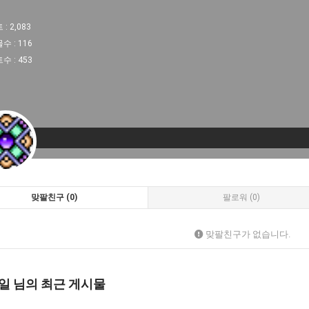
 :
2,083
물수 :
116
트수 :
453
맞팔친구 (0)
팔로워 (0)
맞팔친구가 없습니다.
일 님의 최근 게시물