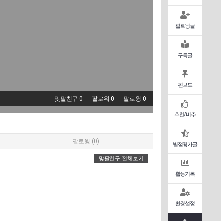
팔로윙글
구독글
핀보드
맞팔친구 0
팔로워 0
팔로윙 0
추천/비추
팔로윙 (0)
별점평가글
맞팔친구 전체보기
활동기록
환경설정