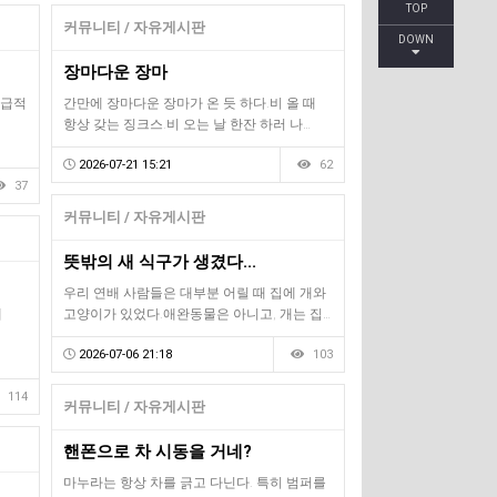
TOP
커뮤니티 / 자유게시판
DOWN
장마다운 장마
가급적
간만에 장마다운 장마가 온 듯 하다.비 올 때
항상 갖는 징크스.비 오는 날 한잔 하러 나…
2026-07-21 15:21
62
37
커뮤니티 / 자유게시판
뜻밖의 새 식구가 생겼다...
우리 연배 사람들은 대부분 어릴 때 집에 개와
꽤
고양이가 있었다.애완동물은 아니고, 개는 집…
2026-07-06 21:18
103
114
커뮤니티 / 자유게시판
핸폰으로 차 시동을 거네?
마누라는 항상 차를 긁고 다닌다. 특히 범퍼를