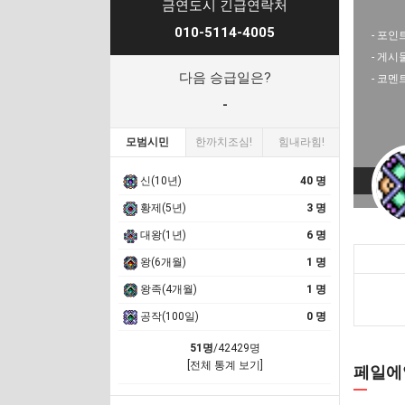
금연도시 긴급연락처
010-5114-4005
- 포인트
- 게시
다음 승급일은?
- 코멘
-
모범시민
한까치조심!
힘내라힘!
신(10년)
40 명
황제(5년)
3 명
대왕(1년)
6 명
왕(6개월)
1 명
왕족(4개월)
1 명
공작(100일)
0 명
51명
/42429명
[전체 통계 보기]
페일에