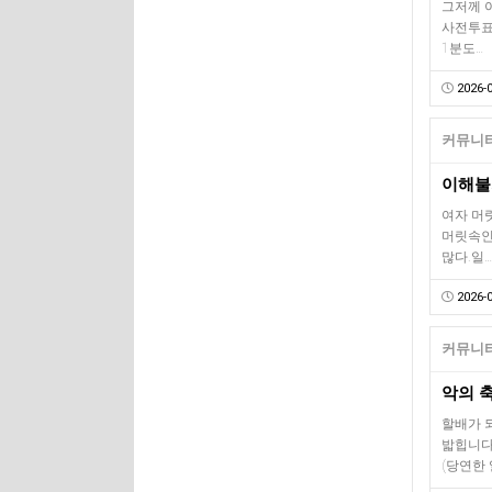
그저께 
사전투표
1분도…
2026-0
커뮤니티
이해불
여자 머
머릿속인
많다.일…
2026-0
커뮤니티
악의 
할배가 
밟힙니다
(당연한 