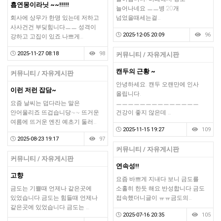
흡연몽이라닛 ~~!!!!!
늘어나네요 ㅡㅡ병 20개
회사에 상무가 한명 있는데 저하고
넘었을때세는걸…
사사건건 부딪힘니다ㅡㅡ 성격이
2025-12-05 20:09
96
강하고 고집이 있죠.나쁘게…
2025-11-27 08:18
98
커뮤니티 / 자유게시판
캔두의 근황 ~
커뮤니티 / 자유게시판
안녕하세요. 캔두 오랜만에 인사
이런 저런 잡담~
올립니다.
요즘 날씨는 덥다라는 말은
ㅡㅡㅡㅡㅡㅡㅡㅡㅡㅡㅡㅡㅡㅡ
안어울리죠 뜨겁습니당~~ 뜨거운
건강이 좋지 않은데 …
여름에 뜨거운 엔진 예초기 둘러…
2025-11-15 19:27
109
2025-08-23 19:17
97
커뮤니티 / 자유게시판
커뮤니티 / 자유게시판
연속성!!
고향
요즘 바쁘게 지내다 보니 금도를
금도는 기쁠때 언제나 같은곳에
소홀히 한듯 해요.반성합니다.금도
있었습니다.금도는 힘들때 언제나
접속했더니글이 ㅠㅠ금도의…
같은곳에 있었습니다.금도는 …
2025-07-16 20:35
105