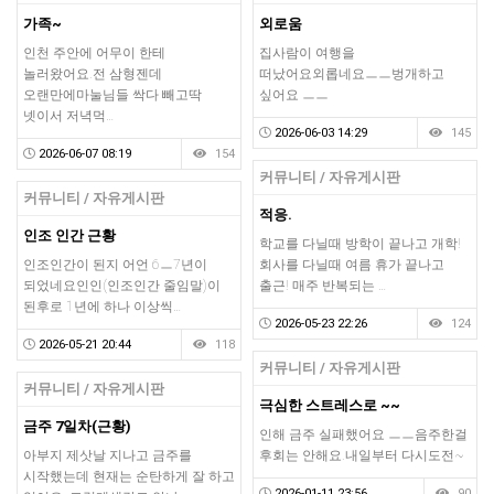
가족~
외로움
인천 주안에 어무이 한테
집사람이 여행을
놀러왔어요.전 삼형젠데
떠났어요외롭네요ㅡㅡ벙개하고
오랜만에마눌님들 싹다 빼고딱
싶어요 ㅡㅡ
넷이서 저녁먹…
2026-06-03 14:29
145
2026-06-07 08:19
154
커뮤니티 / 자유게시판
커뮤니티 / 자유게시판
적응.
인조 인간 근황
학교를 다닐때 방학이 끝나고 개학!
인조인간이 된지 어언 6ㅡ7년이
회사를 다닐때 여름 휴가 끝나고
되었네요인인(인조인간 줄임말)이
출근! 매주 반복되는 …
된후로 1년에 하나 이상씩…
2026-05-23 22:26
124
2026-05-21 20:44
118
커뮤니티 / 자유게시판
커뮤니티 / 자유게시판
극심한 스트레스로 ~~
금주 7일차(근황)
인해 금주 실패했어요 ㅡㅡ음주한걸
아부지 제삿날 지나고 금주를
후회는 안해요.내일부터 다시도전~
시작했는데 현재는 순탄하게 잘 하고
2026-01-11 23:56
90