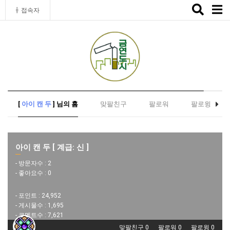
Toggle
접속자
naviga
[
아이 캔 두
] 님의 홈
맞팔친구
팔로워
팔로윙
아이 캔 두 [ 계급: 신 ]
- 방문자수 :
2
- 좋아요수 :
0
- 포인트 :
24,952
- 게시물수 :
1,695
- 코멘트수 :
7,621
맞팔친구 0
팔로워 0
팔로윙 0