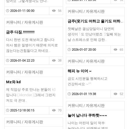
있어요. 그렇게생각도 안나…
2026-01-11 00:00
56
커뮤니티 / 자유게시판
금주(웃기도 머하고 울기도 머하고 ^^ ㅜㅠ)
커뮤니티 / 자유게시판
첫째날은 결심당일이니 당연히
금주 다짐.!!!!!!!!!!
생각이 1도 안났더랬죠. 2일째 되는
다시 한번 도전 해보려고 합니다.
날 스트레스로 인해 강한…
의사 쌤은 질병이기 때문에 의지로
2026-01-07 20:00
65
끊는다는건힘들다고 하네요…
2026-01-04 22:23
38
커뮤니티 / 자유게시판
해피 뉴 이어 ~
커뮤니티 / 자유게시판
금도 시민분들 행복하시고
Mz와 kd
건강하셔요 ~^^
제 직업상 주로 만나는 분들이 kd
2026-01-01 19:38
52
입니다.( kkondae )그래서 그런지
저도 극 꼰대…
커뮤니티 / 자유게시판
2025-12-18 00:15
70
늘어 납니다 쿠하핫~~~
커뮤니티 / 자유게시판
나이는 어린데 일이 억쑤
늘어납니다. 비례해서 병도