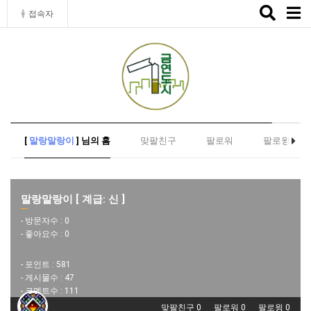
Toggle
접속자
naviga
[
말랑말랑이
] 님의 홈
맞팔친구
팔로워
팔로윙
말랑말랑이 [ 계급: 신 ]
- 방문자수 :
0
- 좋아요수 :
0
- 포인트 :
581
- 게시물수 :
47
- 코멘트수 :
111
맞팔친구 0
팔로워 0
팔로윙 0