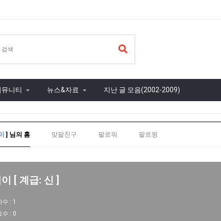
커뮤니티
뉴스&자료
지난 글 모음(2002-2009)
이
] 님의 홈
맞팔친구
팔로워
팔로윙
 [ 계급: 신 ]
자수 :
1
요수 :
0