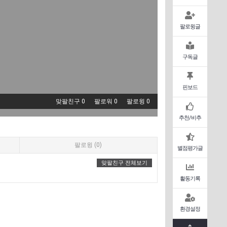
팔로윙글
구독글
핀보드
맞팔친구 0
팔로워 0
팔로윙 0
추천/비추
팔로윙 (0)
별점평가글
맞팔친구 전체보기
활동기록
환경설정