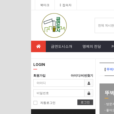
북마크
접속자
금연도시소개
명예의 전당
LOGIN
[
뚜벅
회원가입
아이디/비번찾기
뚜벅이
로그인
자동로그인
- 방문
- 좋아