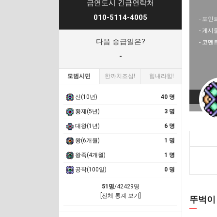
금연도시 긴급연락처
010-5114-4005
- 포인트
- 게시
다음 승급일은?
- 코멘
-
모범시민
한까치조심!
힘내라힘!
신(10년)
40 명
황제(5년)
3 명
대왕(1년)
6 명
왕(6개월)
1 명
왕족(4개월)
1 명
공작(100일)
0 명
51명
/42429명
[전체 통계 보기]
뚜벅이