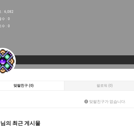
 :
6,082
물수 :
0
트수 :
0
맞팔친구 (0)
팔로워 (0)
맞팔친구가 없습니다.
 님의 최근 게시물