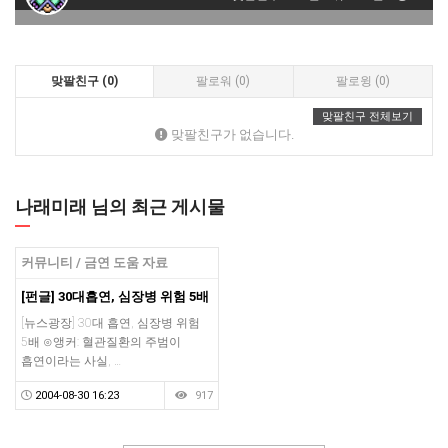
맞팔친구 (0)
팔로워 (0)
팔로윙 (0)
맞팔친구 전체보기
맞팔친구가 없습니다.
나래미래 님의 최근 게시물
커뮤니티 / 금연 도움 자료
[펀글] 30대흡연, 심장병 위험 5배
[뉴스광장] 30대 흡연, 심장병 위험
5배 ⊙앵커: 혈관질환의 주범이
흡연이라는 사실, …
2004-08-30 16:23
917