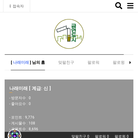
Toggle
접속자
naviga
[
나래미래
] 님의 홈
맞팔친구
팔로워
팔로윙
나래미래 [ 계급: 신 ]
- 방문자수 :
0
- 좋아요수 :
0
- 포인트 :
9,776
- 게시물수 :
108
- 코멘트수 :
8,696
맞팔친구 0
팔로워 0
팔로윙 0