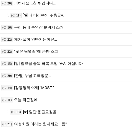
피하세요....침 튀깁니다...
(C.
20
)
[re] 내 머리속의 주홍글씨
(C.
11
)
우리 동네 수영장 분위기 소개
(C.
16
)
제가 살이 안빠지는이유...
(C.
22
)
"젖은 낙엽족"에 관한 소고
(C.
22
)
[펌] 알코올 중독 극복 모임 `A·A` 아십니까
(C.
15
)
[환영] 누님 고국방문...
(C.
20
)
[감동영화소개] "MOST"
(C.
14
)
오늘 퇴근길에...
(C.
11
)
[re] 일단 응급요원을...
(C.
13
)
여성회원 여러분 힘내세요....힘!!
(C.
21
)