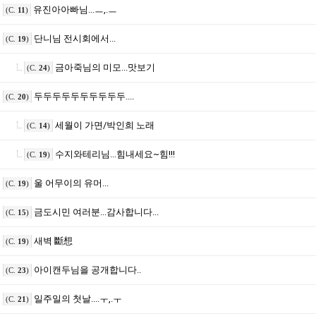
유진아아빠님...ㅡ,.ㅡ
(C.
11
)
단니님 전시회에서...
(C.
19
)
금아죽님의 미모...맛보기
(C.
24
)
두두두두두두두두두두....
(C.
20
)
세월이 가면/박인희 노래
(C.
14
)
수지와테리님...힘내세요~힘!!!
(C.
19
)
울 어무이의 유머...
(C.
19
)
금도시민 여러분...감사합니다...
(C.
15
)
새벽 斷想
(C.
19
)
아이캔두님을 공개합니다..
(C.
23
)
일주일의 첫날....ㅜ,.ㅜ
(C.
21
)