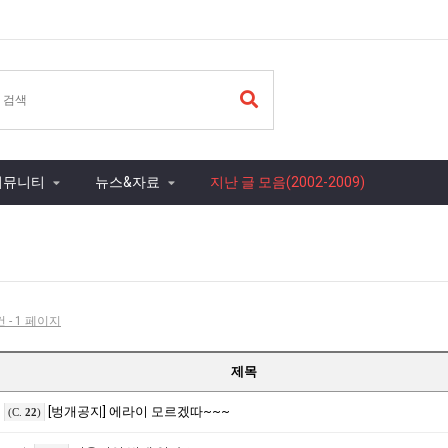
커뮤니티
뉴스&자료
지난 글 모음(2002-2009)
건 - 1 페이지
제목
[벙개공지] 에라이 모르겠따~~~
(C.
22
)