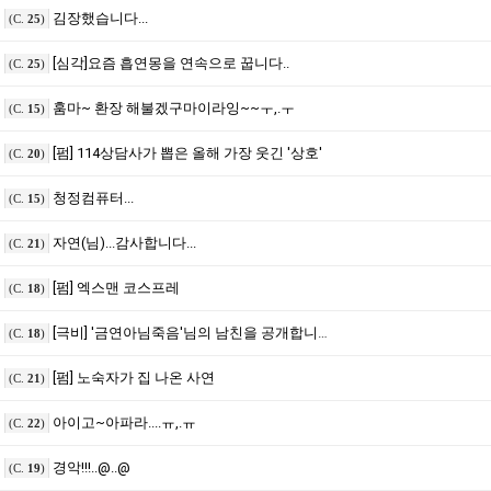
김장했습니다...
(C.
25
)
[심각]요즘 흡연몽을 연속으로 꿉니다..
(C.
25
)
훔마~ 환장 해불겠구마이라잉~~ㅜ,.ㅜ
(C.
15
)
[펌] 114상담사가 뽑은 올해 가장 웃긴 '상호'
(C.
20
)
청정컴퓨터...
(C.
15
)
자연(님)...감사합니다...
(C.
21
)
[펌] 엑스맨 코스프레
(C.
18
)
[극비] '금연아님죽음'님의 남친을 공개합니다...
(C.
18
)
[펌] 노숙자가 집 나온 사연
(C.
21
)
아이고~아파라....ㅠ,.ㅠ
(C.
22
)
경악!!!..@..@
(C.
19
)