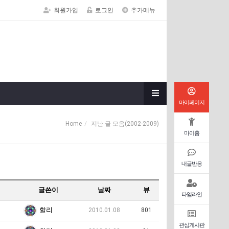
회원가입
로그인
추가메뉴
마이페이지
Home
지난 글 모음(2002-2009)
마이홈
내글반응
글쓴이
날짜
뷰
타임라인
할리
2010.01.08
801
관심게시판