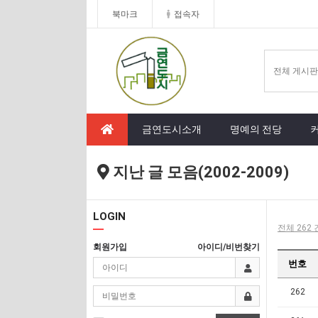
북마크
접속자
금연도시소개
명예의 전당
지난 글 모음(2002-2009)
LOGIN
전체 262 
회원가입
아이디/비번찾기
번호
262