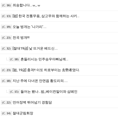
죄송합니다...ㅠ,.ㅠ
(C.
16
)
[펌] 한국 전통무용, 삼고무와 함께하는 샤키라의 신곡
(C.
13
)
오늘 벙개는 '나가리'....
(C.
19
)
전곡 벙개!!!
(C.
23
)
[절대19금] 낯 뜨거운 베드신....
(C.
32
)
흔들리시는 민주승우아빠님께...
(C.
10
)
[펌, 19금] 충격!! 이또 히로부미는 去勢者였다.
(C.
23
)
지난 주에 다녀온 안면읍 황도리의.....
(C.
18
)
들어는 봤나...밤_베이컨말이와 샴페인
(C.
15
)
언어장벽 뛰어넘기 경험담
(C.
22
)
절대군림회장
(C.
14
)