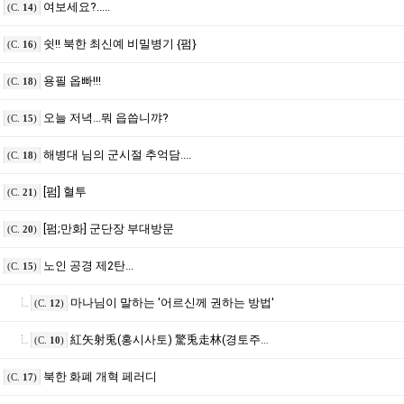
여보세요?.....
(C.
14
)
쉿!! 북한 최신예 비밀병기 {펌}
(C.
16
)
용필 옵빠!!!
(C.
18
)
오늘 저녁...뭐 읍씁니꺄?
(C.
15
)
해병대 님의 군시절 추억담....
(C.
18
)
[펌] 혈투
(C.
21
)
[펌;만화] 군단장 부대방문
(C.
20
)
노인 공경 제2탄...
(C.
15
)
마나님이 말하는 '어르신께 권하는 방법'
(C.
12
)
紅矢射兎(홍시사토) 驚兎走林(경토주림)
(C.
10
)
북한 화폐 개혁 페러디
(C.
17
)