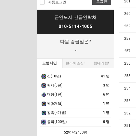
261
로그인
자동로그인
260
금연도시 긴급연락처
010-5114-4005
259
258
다음 승급일은?
-
257
모범시민
한까치조심!
힘내라힘!
256
255
신(10년)
41 명
황제(5년)
3 명
254
대왕(1년)
6 명
253
왕(6개월)
1 명
왕족(4개월)
1 명
252
공작(100일)
0 명
251
52명
/42430명