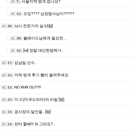
서울지역 벙개 없나요?
(C.
7
)
오잉???? 삼장법사님이?????
(C.
12
)
낚시 전문가의 실수[펌]
(C.
10
)
블레이드님에게 필요한....
(C.
10
)
[re] 정말 대단한염력가...
(C.
12
)
김남일 선수...
(C.
17
)
어제 벙개 후기 빨리 올려주세요.
(C.
12
)
NO WAY OUT!!!!
(C.
13
)
미.드(미국드라마)의 비밀 [펌]
(C.
15
)
공사장의 달인들...[펌]
(C.
13
)
싼타 할배!!! 와 그라요?...
(C.
23
)