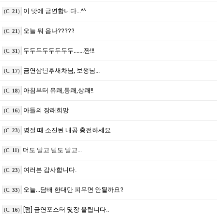
이 맛에 금연합니다...^^
(C.
21
)
오늘 뭐 읍나?????
(C.
21
)
두두두두두두두두.......짠!!!
(C.
31
)
금연삼년후새차님, 보챙님...
(C.
17
)
아침부터 유쾌,통쾌,상쾌!!
(C.
18
)
아들의 장래희망
(C.
16
)
명절 때 소진된 내공 충전하세요...
(C.
23
)
더도 말고 덜도 말고...
(C.
11
)
여러분 감사합니다.
(C.
23
)
오늘...담배 한대만 피우면 안될까요?
(C.
33
)
[펌] 금연포스터 몇장 올립니다..
(C.
16
)