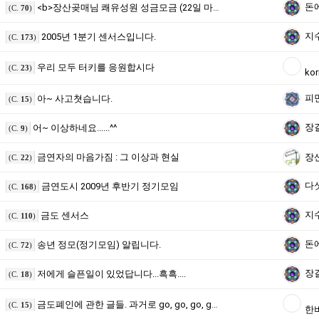
돈
<b>장산곶매님 쾌유성원 성금모금 (22일 마감)
(C.
70
)
지
2005년 1분기 센서스입니다.
(C.
173
)
우리 모두 터키를 응원합시다
(C.
23
)
ko
피
아~ 사고쳣습니다.
(C.
15
)
장
어~ 이상하네요......^^
(C.
9
)
금연자의 마음가짐 : 그 이상과 현실
장
(C.
22
)
다
금연도시 2009년 후반기 정기모임
(C.
168
)
지
금도 센서스
(C.
110
)
돈
송년 정모(정기모임) 알립니다.
(C.
72
)
장
저에게 슬픈일이 있었답니다...흑흑....
(C.
18
)
금도폐인에 관한 글들. 과거로 go, go, go, go!!
(C.
15
)
한