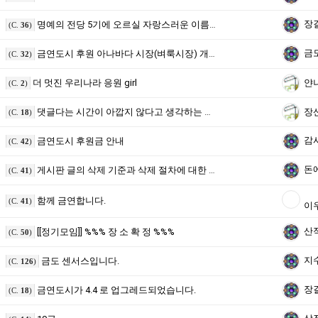
장
명예의 전당 5기에 오르실 자랑스러운 이름을 올립니다...^^
(C.
36
)
금
금연도시 후원 아나바다 시장(벼룩시장) 개설 안내
(C.
32
)
더 멋진 우리나라 응원 girl
얀
(C.
2
)
댓글다는 시간이 아깝지 않다고 생각하는 나만의 시간계산법
장
(C.
18
)
감
금연도시 후원금 안내
(C.
42
)
돈
게시판 글의 삭제 기준과 삭제 절차에 대한 공지
(C.
41
)
함께 금연합니다.
(C.
41
)
이
산적
[[정기모임]] %%% 장 소 확 정 %%%
(C.
50
)
지
금도 센서스입니다.
(C.
126
)
장
금연도시가 4.4 로 업그레드되었습니다.
(C.
18
)