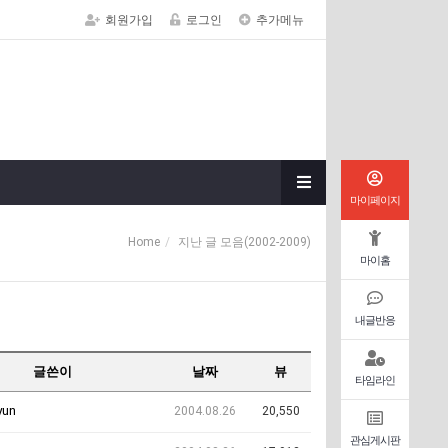
회원가입
로그인
추가메뉴
마이페이지
Home
지난 글 모음(2002-2009)
마이홈
내글반응
글쓴이
날짜
뷰
타임라인
yun
2004.08.26
20,550
관심게시판