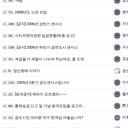
삼
19금
(C.
14
)
병
2008년도 신년 모임
(C.
75
)
지
[공지] 2006년 상반기 센서스
(C.
149
)
청
스티커제작관련 입금현황(최종 보고)
(C.
28
)
지
[공지] 2006년 하반기 금연도시 센서스
(C.
138
)
장
계급을 더 세밀이 나누려 하는데요, 좀 도와 주세요....^^
(C.
31
)
장산곶매 이야기
장
(C.
9
)
지
2005년 2분기 금도센서스입니다.
(C.
125
)
할
[벙개공지] 에라이 모르겠따~~~
(C.
22
)
野
황제승급 신고 및 기념 벙개모임을 갖고자 합니다.
(C.
89
)
이
금도시민 여러분 야구 한게임 어떻습니까?
(C.
23
)