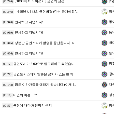
jay
[ 1000 까지 이어쓰기 ] 금연의 장점
(C.
726
)
[ 寸鐵殺人 ] 나의 금연비결 (만분 공개예정^^)
장
(C.
346
)
동
인사하고 지냅시다!
(C.
940
)
동
인사하고 지냅시다!
(C.
939
)
청
당분간 금연스티커 발송을 중단합니다. 죄송--;
(C.
345
)
동
인사하고 지냅시다!
(C.
836
)
장
금연도시가 2.60으로 업그레이드 되었습니다.
(C.
17
)
청
금연도시스티커 발송은 공지가 없는 한 계속됩니다.
(C.
72
)
채
금도 이산가족을 애타게 찾습니다.(이제 1년입니다.)
(C.
148
)
장
미안해 버튼.....^^
(C.
16
)
금연에 대한 개인적인 생각
장
(C.
50
)