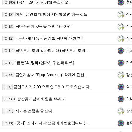
청
(공지) 스티커 신청해 주십시오.
(C.
185
)
[재탕] 금연할 때 항상 기억했으면 하는 것들
장
(C.
43
)
금단증상과 맞짱뜰 때의 마음가짐
장
(C.
25
)
누구나 몇개쯤은 공감할 금연에 대한 착각
장
(C.
42
)
금
금연도시 후원 감사합니다 (금연도시 후원 안내)
(C.
41
)
지
"금연"의 정의 (한까치 귀신과 리셋)
(C.
47
)
금연지침서 "Stop Smoking" 삭제에 관한 안내문
장
(C.
22
)
장
금연도시가 2.00 으로 업그레이드 되었습니다.
(C.
8
)
선
장산곶매님에게 힘을 주세요.
(C.
231
)
자기는 괜찮을 줄 안다.
장
(C.
21
)
청
(공지) 스티커 제작 모금 계좌번호입니다.(11월 4일 입금분 보고)
(C.
13
)