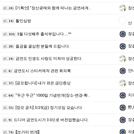
[기획안] "장산곶매와 함께 떠나는 금연세계여행"
장
(C.
24
)
활인심방
(C.
14
)
산
장
3월 다섯째주 출석부입니다.....^^
(C.
114
)
장
즐금을 결심한 분들께 드립니다.
(C.
28
)
금연도 인생도 사랑도 미쳐야 성공한다.
장
(C.
24
)
얀
금연도시 스티커제작 관련 회의록
(C.
6
)
[공모합니다] 내가 겪은 금단증상
장
(C.
37
)
지
"두근 두근" 1000일 기념번개(장소-변경-확정).
(C.
64
)
野
[정모 공지] 3/25(금) 정기모임 갖습니다.
(C.
55
)
장
드디어 금연도시가 3.0으로 버전업했습니다.
(C.
9
)
자
[[쏘가리 번개]]
(C.
74
)