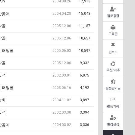
yun
2004.08.26
17,913
2004.04.28
15,043
산곶매
팔로윙글
막골
2005.12.06
11,187
구독글
막골
2005.12.06
10,657
미래덩굴
2005.06.03
10,597
핀보드
막골
2005.12.06
9,332
추천/비추
길석
2002.03.01
6,075
미래덩굴
2003.06.16
4,192
별점평가글
송화
2004.11.02
3,897
활동기록
길석
2002.03.30
3,394
환경설정
2004.03.02
3,336
산곶매