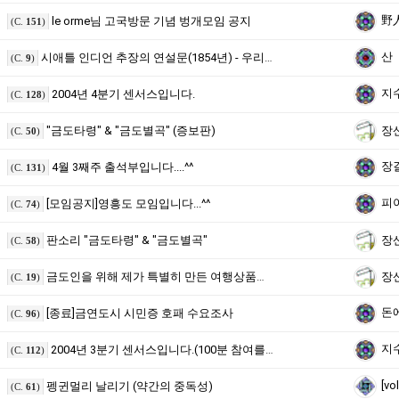
野
le orme님 고국방문 기념 벙개모임 공지
(C.
151
)
산
시애틀 인디언 추장의 연설문(1854년) - 우리는 모두 형제들이다
(C.
9
)
지
2004년 4분기 센서스입니다.
(C.
128
)
"금도타령" & "금도별곡" (증보판)
장
(C.
50
)
장
4월 3째주 출석부입니다....^^
(C.
131
)
피
[모임공지]영흥도 모임입니다...^^
(C.
74
)
판소리 "금도타령" & "금도별곡"
장
(C.
58
)
금도인을 위해 제가 특별히 만든 여행상품입니다.^^
장
(C.
19
)
돈
[종료]금연도시 시민증 호패 수요조사
(C.
96
)
지
2004년 3분기 센서스입니다.(100분 참여를 고대하며)
(C.
112
)
[vo
펭귄멀리 날리기 (약간의 중독성)
(C.
61
)