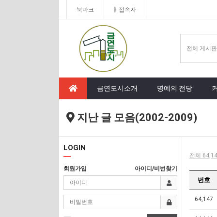
북마크
접속자
금연도시소개
명예의 전당
지난 글 모음(2002-2009)
LOGIN
전체 64,14
회원가입
아이디/비번찾기
번호
64,147