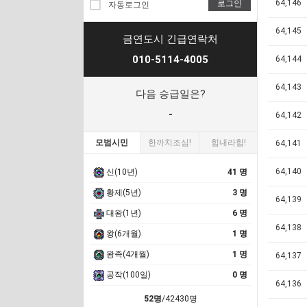
64,146
로그인
자동로그인
64,145
금연도시 긴급연락처
010-5114-4005
64,144
64,143
다음 승급일은?
-
64,142
모범시민
한까치조심!
힘내라힘!
64,141
64,140
신(10년)
41 명
황제(5년)
3 명
64,139
대왕(1년)
6 명
64,138
왕(6개월)
1 명
왕족(4개월)
1 명
64,137
공작(100일)
0 명
64,136
52명
/42430명