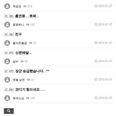
2010.01.07
꼭금성
319
흡연몽....호패...
(C.
11
)
2010.01.07
몽몽찌니
120
친구
(C.
11
)
2010.01.07
돌아온불곰
71
신문배달...
(C.
17
)
2010.01.07
실비
92
장군 승급했습니다...^^
(C.
17
)
2010.01.07
엔젤 남친
37
견디기 힘드네요.....
(C.
21
)
2010.01.07
복색소심
124