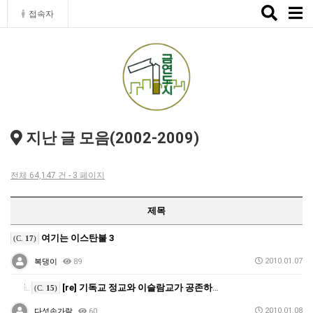
Toggle
접속자
naviga
지난 글 모음(2002-2009)
전체 64,147 건 - 3 페이지
제목
여기는 이스탄불 3
(C.
17
)
2010.01.07
복댕이
89
[re] 기독교 정교와 이슬람교가 공존하는 아름다운 성…
(C.
15
)
2010.01.08
다섯손가락
60