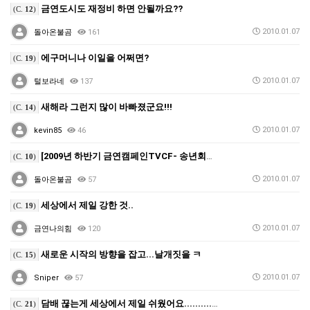
금연도시도 재정비 하면 안될까요??
(C.
12
)
2010.01.07
돌아온불곰
161
에구머니나 이일을 어쩌면?
(C.
19
)
2010.01.07
털보라네
137
새해라 그런지 많이 바빠졌군요!!!
(C.
14
)
2010.01.07
kevin85
46
[2009년 하반기 금연캠페인TVCF- 송년회편 (40…
(C.
10
)
2010.01.07
돌아온불곰
57
세상에서 제일 강한 것..
(C.
19
)
2010.01.07
금연나의힘
120
새로운 시작의 방향을 잡고...날개짓을 ㅋ
(C.
15
)
2010.01.07
Sniper
57
담배 끊는게 세상에서 제일 쉬웠어요...........…
(C.
21
)