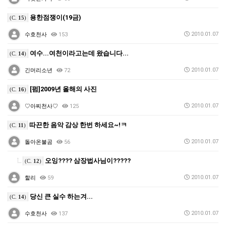
용한점쟁이(19금)
(C.
15
)
2010.01.07
수호천사
153
여수...여천이라고는데 왔습니다...
(C.
14
)
2010.01.07
긴머리소년
72
[펌]2009년 올해의 사진
(C.
16
)
2010.01.07
♡아찌천사♡
125
따끈한 음악 감상 한번 하세요~!ㅋ
(C.
11
)
2010.01.07
돌아온불곰
56
오잉???? 삼장법사님이?????
(C.
12
)
2010.01.07
할리
59
당신 큰 실수 하는겨...
(C.
14
)
2010.01.07
수호천사
137