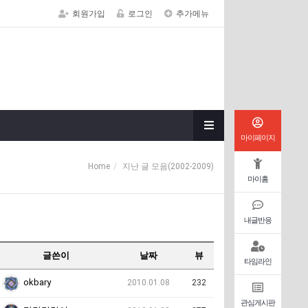
회원가입
로그인
추가메뉴
마이페이지
Home
지난 글 모음(2002-2009)
마이홈
내글반응
글쓴이
날짜
뷰
타임라인
okbary
2010.01.08
232
관심게시판