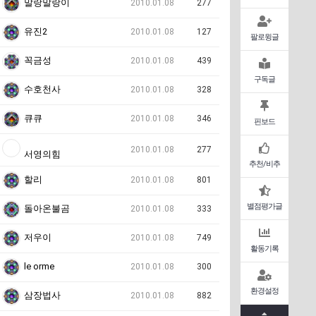
말랑말랑이
2010.01.08
277
유진2
2010.01.08
127
팔로윙글
꼭금성
2010.01.08
439
구독글
수호천사
2010.01.08
328
큐큐
2010.01.08
346
핀보드
2010.01.08
277
서영의힘
추천/비추
할리
2010.01.08
801
별점평가글
돌아온불곰
2010.01.08
333
저우이
2010.01.08
749
활동기록
le orme
2010.01.08
300
환경설정
삼장법사
2010.01.08
882