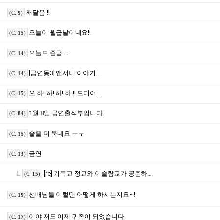
깨달음 !!
(C.
9
)
오늘이 월급날이네요!!
(C.
15
)
오늘도 즐금 ...
(C.
14
)
[금연동3] 앤서니 이야기..
(C.
14
)
으 하! 하! 하! 하 !! 드디어...
(C.
15
)
1월 8일 금연출석부입니다.
(C.
84
)
술을 더 묵네요 ㅜㅜ
(C.
15
)
금연
(C.
13
)
[re] 기독교 정교와 이슬람교가 공존하는 아름다운 성소피아성당
(C.
15
)
선배님들,이럴땐 어떻게 하시는지요~!
(C.
19
)
이야 저도 이제 귀족이 되었습니다
(C.
17
)