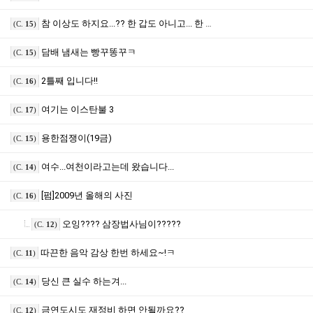
참 이상도 하지요...?? 한 갑도 아니고... 한 보루도 아니고...
(C.
15
)
담배 냄새는 빵꾸똥꾸ㅋ
(C.
15
)
2틀째 입니다!!
(C.
16
)
여기는 이스탄불 3
(C.
17
)
용한점쟁이(19금)
(C.
15
)
여수...여천이라고는데 왔습니다...
(C.
14
)
[펌]2009년 올해의 사진
(C.
16
)
오잉???? 삼장법사님이?????
(C.
12
)
따끈한 음악 감상 한번 하세요~!ㅋ
(C.
11
)
당신 큰 실수 하는겨...
(C.
14
)
금연도시도 재정비 하면 안될까요??
(C.
12
)