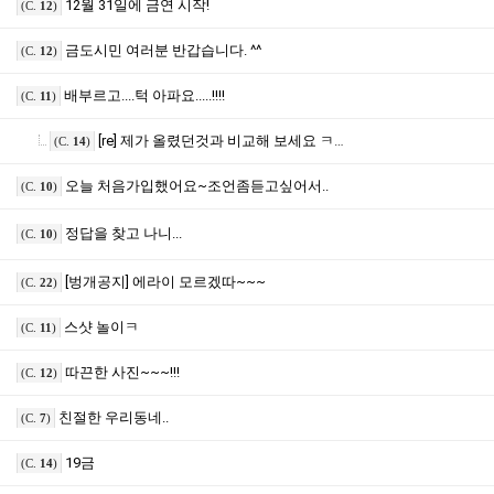
12월 31일에 금연 시작!
(C.
12
)
금도시민 여러분 반갑습니다. ^^
(C.
12
)
배부르고....턱 아파요.....!!!!
(C.
11
)
[re] 제가 올렸던것과 비교해 보세요 ㅋㅋ
(C.
14
)
오늘 처음가입했어요~조언좀듣고싶어서..
(C.
10
)
정답을 찾고 나니...
(C.
10
)
[벙개공지] 에라이 모르겠따~~~
(C.
22
)
스샷 놀이ㅋ
(C.
11
)
따끈한 사진~~~!!!
(C.
12
)
친절한 우리동네..
(C.
7
)
19금
(C.
14
)