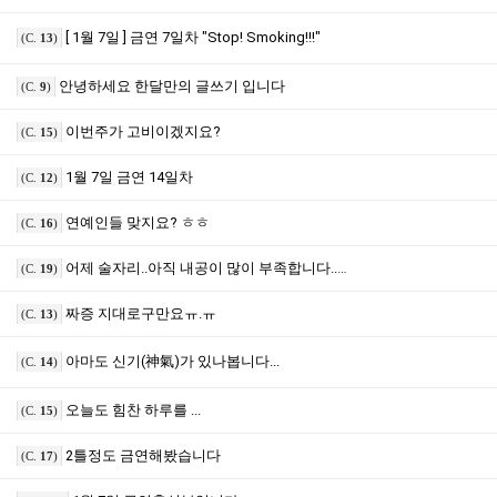
[ 1월 7일 ] 금연 7일차 "Stop! Smoking!!!"
(C.
13
)
안녕하세요 한달만의 글쓰기 입니다
(C.
9
)
이번주가 고비이겠지요?
(C.
15
)
1월 7일 금연 14일차
(C.
12
)
연예인들 맞지요? ㅎㅎ
(C.
16
)
어제 술자리..아직 내공이 많이 부족합니다..ㅠㅠ
(C.
19
)
짜증 지대로구만요ㅠ.ㅠ
(C.
13
)
아마도 신기(神氣)가 있나봅니다...
(C.
14
)
오늘도 힘찬 하루를 ...
(C.
15
)
2틀정도 금연해봤습니다
(C.
17
)