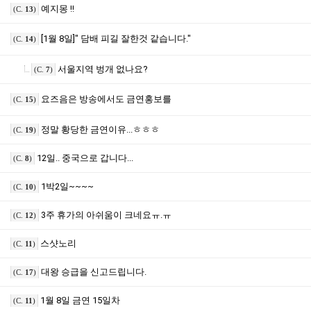
예지몽 !!
(C.
13
)
[1월 8일]" 담배 피길 잘한것 같습니다."
(C.
14
)
서울지역 벙개 없나요?
(C.
7
)
요즈음은 방송에서도 금연홍보를
(C.
15
)
정말 황당한 금연이유...ㅎㅎㅎ
(C.
19
)
12일.. 중국으로 갑니다...
(C.
8
)
1박2일~~~~
(C.
10
)
3주 휴가의 아쉬움이 크네요ㅠ.ㅠ
(C.
12
)
스샷노리
(C.
11
)
대왕 승급을 신고드립니다.
(C.
17
)
1월 8일 금연 15일차
(C.
11
)