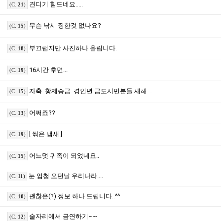
견디기 힘드네요.....
(C.
21
)
무슨 낚시 징한것 없나요?
(C.
15
)
부끄럽지만 사진하나 올립니다.
(C.
18
)
16시간 후면...
(C.
19
)
자축. 황제승급. 경인년 금도시민분들 새해 복 많이 받으세요~~
(C.
15
)
어쩌죠??
(C.
13
)
[ 썪은 냄새 ]
(C.
19
)
어느덧 귀족이 되었네요..
(C.
15
)
눈 엄청 오던날 우리나라....
(C.
11
)
괜찮은(?) 정보 하나 드립니다..^^
(C.
10
)
술자리에서 금연하기~~
(C.
12
)