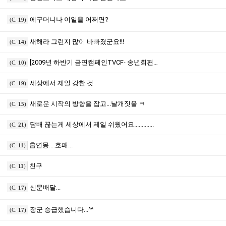
에구머니나 이일을 어쩌면?
(C.
19
)
새해라 그런지 많이 바빠졌군요!!!
(C.
14
)
[2009년 하반기 금연캠페인TVCF- 송년회편 (40초버전)]
(C.
10
)
세상에서 제일 강한 것..
(C.
19
)
새로운 시작의 방향을 잡고...날개짓을 ㅋ
(C.
15
)
담배 끊는게 세상에서 제일 쉬웠어요.............
(C.
21
)
흡연몽....호패...
(C.
11
)
친구
(C.
11
)
신문배달...
(C.
17
)
장군 승급했습니다...^^
(C.
17
)