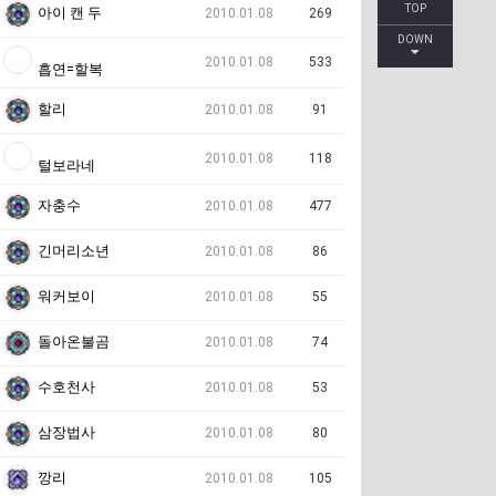
TOP
아이 캔 두
2010.01.08
269
DOWN
2010.01.08
533
흡연=할복
할리
2010.01.08
91
2010.01.08
118
털보라네
자충수
2010.01.08
477
긴머리소년
2010.01.08
86
워커보이
2010.01.08
55
돌아온불곰
2010.01.08
74
수호천사
2010.01.08
53
삼장법사
2010.01.08
80
깡리
2010.01.08
105