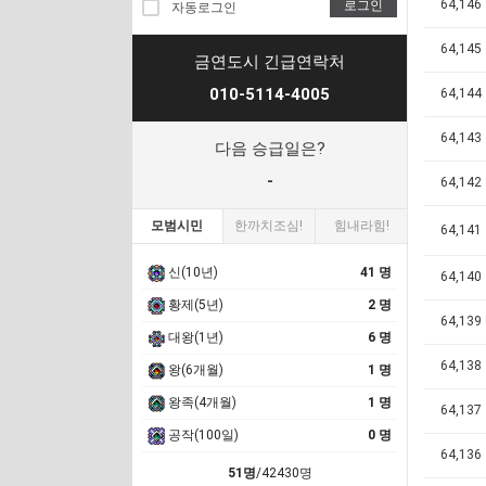
64,146
로그인
자동로그인
64,145
금연도시 긴급연락처
010-5114-4005
64,144
64,143
다음 승급일은?
-
64,142
모범시민
한까치조심!
힘내라힘!
64,141
신(10년)
41 명
64,140
황제(5년)
2 명
64,139
대왕(1년)
6 명
64,138
왕(6개월)
1 명
왕족(4개월)
1 명
64,137
공작(100일)
0 명
64,136
51명
/42430명