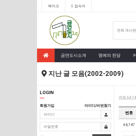
북마크
접속자
금연도시소개
명예의 전당
지난 글 모음(2002-2009)
LOGIN
전체 64,14
회원가입
아이디/비번찾기
번호
64,147